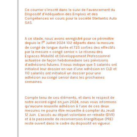
Ce courrier s’inscrit dans le suivi de l’avancement du
Dispositif d’Adéquation des Emplois et des
Compétences en cours pour la société Stellantis Auto
SAS.
A ce stade, nous avons enregistré pour ce périmètre
er
depuis le 1
Juillet 2024 102 départs dans la mesure
de congé de longue durée et 725 sorties des effectifs
par la mesure « congé senior ». Le réseau des
Espaces Mobilité et Développement Professionnel
actualise de façon hebdomadaire ses prévisions
d’adhésions futures. Il nous indique que 5 salariés ont
initialisé leur dossier en vue d’une adhésion en CLD et
110 salariés ont initialisé un dossier pour une
adhésion au congé senior dans les prochaines
semaines.
Compte tenu de ces éléments, et dans le respect de
notre accord signé en juin 2024, nous vous informons
qu’aucune nouvelle adhésion à l’une de ces deux
mesures ne pourra être recueillie à compter du Jeudi
12 Juin. L’accès au départ volontaire en retraite (DVR)
et à la passerelle de reconversion énergétique (PRE)
reste ouvert dans le cadre du dispositif en vigueur.