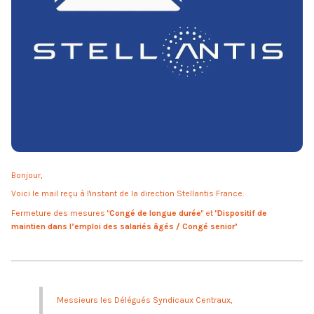
Bonjour,
Voici le mail reçu à l'instant de la direction Stellantis France.
Fermeture des mesures "
Congé de longue durée
" et "
Dispositif de
maintien dans l’emploi des salariés âgés / Congé senior
"
Messieurs les Délégués Syndicaux Centraux,