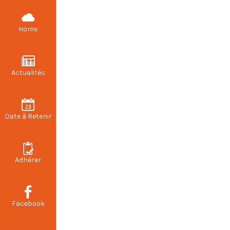
CFDT STELLANTIS VALENCIENNES
Home
PARTAGER
Actualités
CSE Ordinaire
Date à Retenir
Zone Industrielle 2 d
 jeudi 27 février 2025 
Adhérer
Facebook