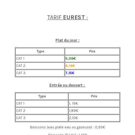
TARIF
EUREST
:
Plat du jour :
Type
Prix
CAT 1
5,09€
CAT 2
6,14€
CAT 3
7,15€
Entrée ou dessert :
Type
Prix
CAT 1
1, 19€
CAT 2
1,89€
CAT 3
2,10€
Boissons (eau plate eau ou gazeuse) : 0,95€
Boissons (Soda) : 1,45€